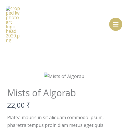
Zum
Inhalt
springen
Mists of Algorab
N
22,00 ₹
o
Platea mauris in sit aliquam commodo ipsum,
w
pharetra tempus proin diam metus eget quis