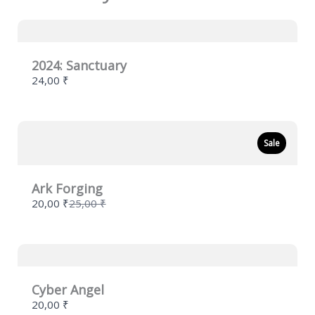
2024: Sanctuary
24,00 ₹
Sale
Ark Forging
Compare
20,00 ₹
25,00 ₹
to
Cyber Angel
20,00 ₹